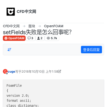
Skip to content
CFD中文网
CFD中文网
版块
OpenFOAM
setFields失败是怎么回事呢？
OpenFOAM
3
2
5.7k
登录后回复
cuge
写于
2018年10月10日 上午1:58
C
最后由 李东岳 编辑
2018年10月10日 上午10:14
离线
FoamFile

{

version 2.0;

format ascii;

class dictionary;
