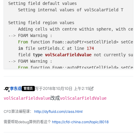
Setting field default values

    Setting internal values of volScalarField T

Setting field region values

    Adding cells with centre within sphere, with cen
-
->
 FOAM Warning :

From
 function Foam::autoPtr<setCellField> setCel
in
 file setFields.C at line 
174
    field 
type
volScalarFieldvalue
 not currently supp
-
->
 FOAM Warning :

From
 function Foam::autoPtr<setCellField> setCel
in
 file setFields.C at line 
174
    field 
type
T
 not currently supported

李东岳
写于
2018年10月10日 上午2:15
管理员
最后由 李东岳 编辑
2018年10月10日 上午10:17
离线
改成
volScalarFieldvalue
volScalarFieldValue
-
->
 FOAM FATAL IO ERROR:

wrong token 
type
 - expected word, found on line 
27
 t
CFD算法编程课：
http://dyfluid.com/class.html
file: .sphereToCell.fieldValues at line 
27
.

需要帮助debug算例的看这个
https://cfd-china.com/topic/8018
From
 function Foam::Istream& Foam::operator>>(Foa