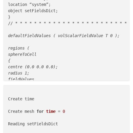
location “system”;

object setFieldsDict;

}

// 
* *
* *
* *
* *
* *
* *
* *
* *
* *
* *
* *
* *
*
defaultFieldValues ( volScalarFieldValue T 0 );

regions (

sphereToCell

{

centre (0.0 0.0 0.0);

radius 1;

fieldValues

(

volScalarFieldvalue T 1

);

Create time

}

Create mesh 
for
time
 = 
0
Reading setFieldsDict
