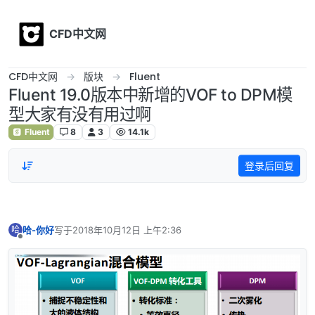
Skip to content
CFD中文网
CFD中文网
版块
Fluent
Fluent 19.0版本中新增的VOF to DPM模
型大家有没有用过啊
Fluent
8
3
14.1k
登录后回复
哈-你好
写于
2018年10月12日 上午2:36
哈
最后由 编辑
离线