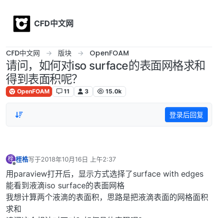
Skip to content
CFD中文网
CFD中文网
版块
OpenFOAM
请问，如何对iso surface的表面网格求和
得到表面积呢？
OpenFOAM
11
3
15.0k
登录后回复
桎梏
写于
2018年10月16日 上午2:37
桎
最后由 编辑
离线
用paraview打开后，显示方式选择了surface with edges
能看到液滴iso surface的表面网格
我想计算两个液滴的表面积，思路是把液滴表面的网格面积
求和