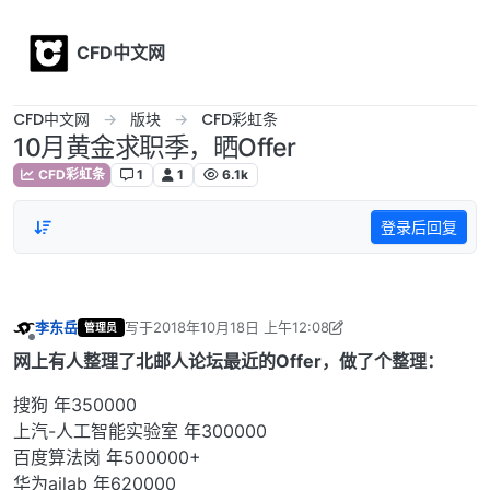
Skip to content
CFD中文网
CFD中文网
版块
CFD彩虹条
10月黄金求职季，晒Offer
CFD彩虹条
1
1
6.1k
登录后回复
李东岳
写于
2018年10月18日 上午12:08
管理员
最后由 李东岳 编辑
2018年10月18日 上午8:51
离线
网上有人整理了北邮人论坛最近的Offer，做了个整理：
搜狗 年350000
上汽-人工智能实验室 年300000
百度算法岗 年500000+
华为ailab 年620000