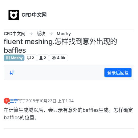
Skip to content
CFD中文网
CFD中文网
版块
Meshy
fluent meshing.怎样找到意外出现的
baffles
Meshy
2
2
4.9k
登录后回复
王宁
写于
2018年10月23日 上午1:04
王
最后由 编辑
离线
在计算生成域以后，会显示有意外的baffles生成。怎样确定
baffles的位置。