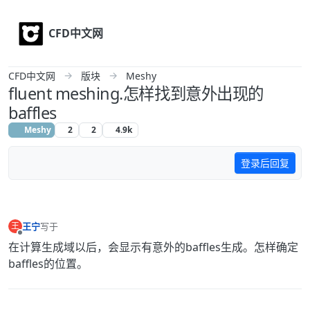
Skip to content
CFD中文网
CFD中文网
版块
Meshy
fluent meshing.怎样找到意外出现的
baffles
Meshy
2
2
4.9k
登录后回复
王宁
写于
王
最后由 编辑
离线
在计算生成域以后，会显示有意外的baffles生成。怎样确定
baffles的位置。