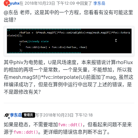
yuhx
在
2018年10月23日 下午12:09
中回复了
李东岳
Y
最后由 编辑
离线
@东岳 老师，这是其中的一个方程，您看看有没有可能这里
出错？
其中phiv为电势能，U是风场速度，本来报错说计算rhoFlux
的相加的两项一个是常数，一个是矢量，不能想加，所以我
在mesh.magSf()*fvc::interpolate(U)前面加了mag, 虽然这
样编译成功了，但是在算例中运行中出现了上述的错误，是
不是跟修改有关？
李东岳
写于
2018年10月23日 下午12:18
管理员
最后由 编辑
离线
如果是稳态，不需要增加
，但看起来问题不是来
fvm::ddt()
源于
。更详细的错误信息判断不出了。
fvm::ddt()