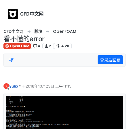
Skip to content
CFD中文网
CFD中文网
版块
OpenFOAM
看不懂的error
OpenFOAM
4
2
4.2k
登录后回复
yuhx
写于
2018年10月23日 上午11:15
Y
最后由 编辑
离线