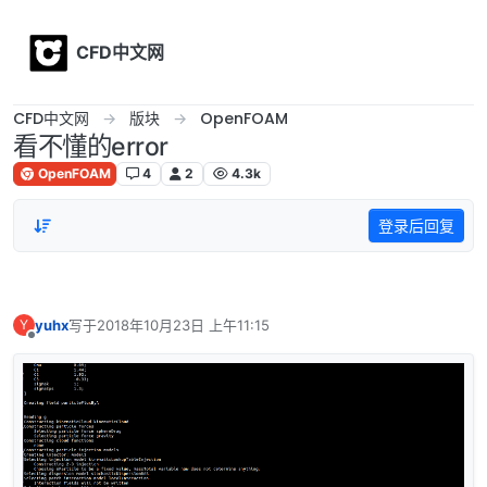
Skip to content
CFD中文网
CFD中文网
版块
OpenFOAM
看不懂的error
OpenFOAM
4
2
4.3k
登录后回复
yuhx
写于
2018年10月23日 上午11:15
Y
最后由 编辑
离线