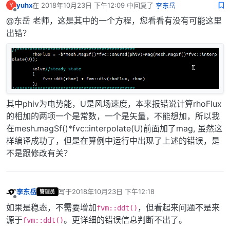
yuhx
在
2018年10月23日 下午12:09
中回复了
李东岳
Y
最后由 编辑
离线
@东岳 老师，这是其中的一个方程，您看看有没有可能这里
出错？
其中phiv为电势能，U是风场速度，本来报错说计算rhoFlux
的相加的两项一个是常数，一个是矢量，不能想加，所以我
在mesh.magSf()*fvc::interpolate(U)前面加了mag, 虽然这
样编译成功了，但是在算例中运行中出现了上述的错误，是
不是跟修改有关？
李东岳
写于
2018年10月23日 下午12:18
管理员
最后由 编辑
离线
如果是稳态，不需要增加
，但看起来问题不是来
fvm::ddt()
源于
。更详细的错误信息判断不出了。
fvm::ddt()