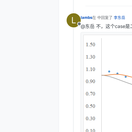
L
lambs
在
2018年10月23日 下
最后由 编辑
@东岳 不，这个case
离线