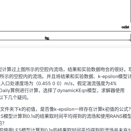
on模型计算过上图所示的空腔内流场，结果和实验数据吻合的很好。
所示的空腔内的流场。并且将结果和实验数据、k-epsilon模型
口处速度场为（0.455 0 0）m/s，假定湍流强度为4%
itzDaily算例进行计算，选择了dynamicKEqn模型，求解器使用
了以下几个疑问。
文件夹下k的初值，是否像k-epsilon一样存在计算k初值的公式
y用LES模型计算到0.1s的结果取时间平均得到的流场和使用RANS模
的？
腔使用LES模型计算到0.1s的结果取时间平均得到的流场并未充