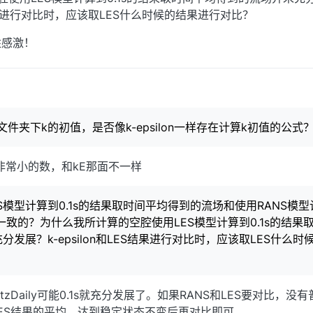
ES结果进行对比时，应该取LES什么时候的结果进行对比？
胜感激！
月23日 下午1:10
文件夹下k的初值，是否像k-epsilon一样存在计算k初值的公式
非常小的数，和kE那面不一样
用LES模型计算到0.1s的结果取时间平均得到的流场和使用RANS模
一致的？为什么我所计算的空腔使用LES模型计算到0.1s的结果
发展？k-epsilon和LES结果进行对比时，应该取LES什么时
zDaily可能0.1s就充分发展了。如果RANS和LES要对比，没
ES结果的平均，达到稳定状态不变后再对比即可