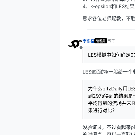
4、k-epsilon和L
恳求各位老师赐教，不
李东岳
写于
2018年10
管理员
最后由 编辑
离线
LES模拟中如何确定0
LES这面的k一般给一个
为什么pitzDaily
到297s得到的结果是
平均得到的流场并未充分
果进行对比？
没验证过，不过看起来pit
的时间点，可以一直取L