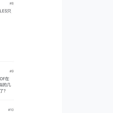
#8
LES只
#9
OF在
拟的几
了？
#10