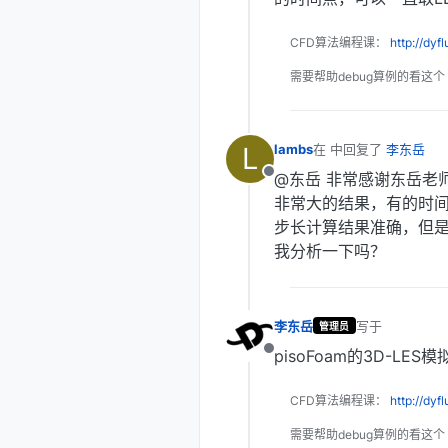
CFD算法编程课：
http://dyf
需要帮助debug算例的看这个
L
lambs
在
2018年10月23日 下
最后由 编辑
@东岳 非常感谢东岳老
离线
非常大的结果，有的时间步
步长计算结果准确，但是和
我分析一下吗？
李东岳
写于
2018年10
管理员
最后由 编辑
pisoFoam的3D-LE
离线
CFD算法编程课：
http://dyf
需要帮助debug算例的看这个