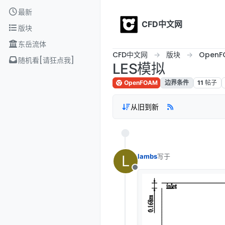
Skip to content
最新
CFD中文网
版块
东岳流体
CFD中文网
版块
OpenF
随机看[请狂点我]
LES模拟
OpenFOAM
边界条件
11
帖子
从旧到新
L
lambs
写于
2018年10月23日 
最后由 编辑
离线