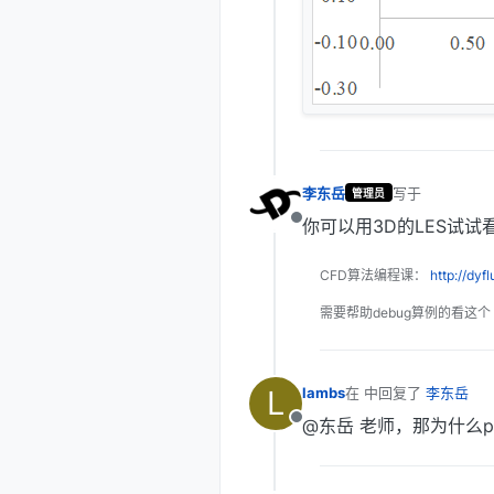
李东岳
写于
2018年10
管理员
最后由 编辑
你可以用3D的LES试
离线
CFD算法编程课：
http://dyf
需要帮助debug算例的看这个
L
lambs
在
2018年10月23日 下
最后由 编辑
@东岳 老师，那为什么pi
离线