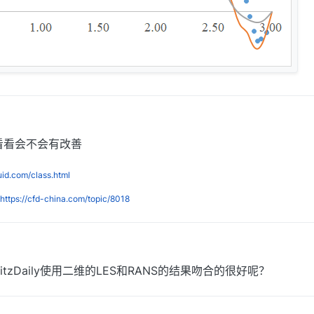
月23日 下午1:46
试看看会不会有改善
luid.com/class.html
https://cfd-china.com/topic/8018
午2:00
中回复了
李东岳
tzDaily使用二维的LES和RANS的结果吻合的很好呢？