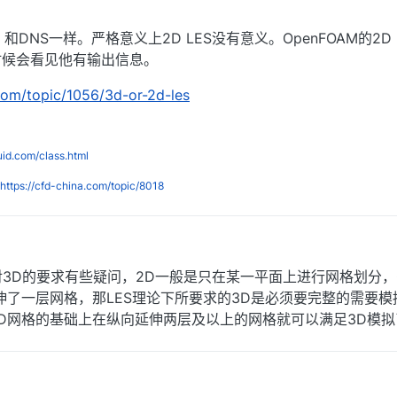
月23日 下午11:44
和DNS一样。严格意义上2D LES没有意义。OpenFOAM的2D 
时候会看见他有输出信息。
com/topic/1056/3d-or-2d-les
luid.com/class.html
https://cfd-china.com/topic/8018
午3:29
中回复了
李东岳
S对3D的要求有些疑问，2D一般是只在某一平面上进行网格划分，
伸了一层网格，那LES理论下所要求的3D是必须要完整的需要模
D网格的基础上在纵向延伸两层及以上的网格就可以满足3D模拟
月4日 下午1:46