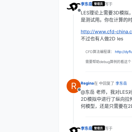
李东岳
写于
2018年10
管理员
最后由 编辑
LES理论上需要3D模拟，
离线
是测试用。你在计算的
http://www.cfd-china.
不过也有人做2D les
CFD算法编程课：
http://dyf
需要帮助debug算例的看这个
R
Regina
在
2018年12月4日 上
最后由 编辑
@东岳 老师，我对LE
离线
2D模拟中进行了纵向拉
何模型，还是只需要在2
李东岳
写于
2018年12
管理员
最后由 编辑