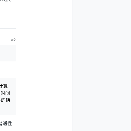
#2
？
型计算
取时间
候的结
有普适性