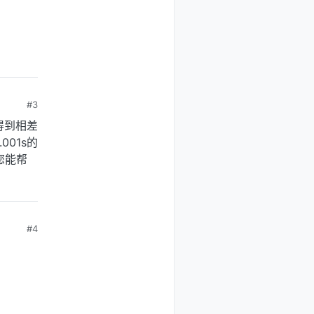
#3
得到相差
01s的
您能帮
#4