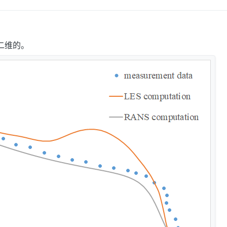
午1:34
中回复了
李东岳
是二维的。