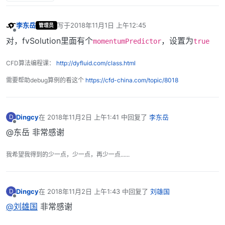
李东岳
写于
2018年11月1日 上午12:45
管理员
最后由 编辑
离线
对，fvSolution里面有个
，设置为
momentumPredictor
true
CFD算法编程课：
http://dyfluid.com/class.html
需要帮助debug算例的看这个
https://cfd-china.com/topic/8018
Dingcy
在
2018年11月2日 上午1:41
中回复了
李东岳
D
最后由 编辑
离线
@东岳 非常感谢
我希望我得到的少一点，少一点，再少一点......
Dingcy
在
2018年11月2日 上午1:43
中回复了
刘雄国
D
最后由 编辑
离线
@刘雄国
非常感谢