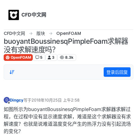
Skip to content
CFD中文网
CFD中文网
版块
OpenFOAM
buoyantBoussinesqPimpleFoam求解器
没有求解速度吗？
OpenFOAM
5
3
8.3k
登录后回复
Dingcy
写于
2018年10月25日 上午2:58
D
最后由 编辑
离线
如图所示为buoyantBoussinesqPimpleFoam求解器求解过
程，在过程中没有显示速度求解，难道是这个求解器没有求
解速度？也就是说难道温度变化产生的热浮力没有引起流场
的变化？