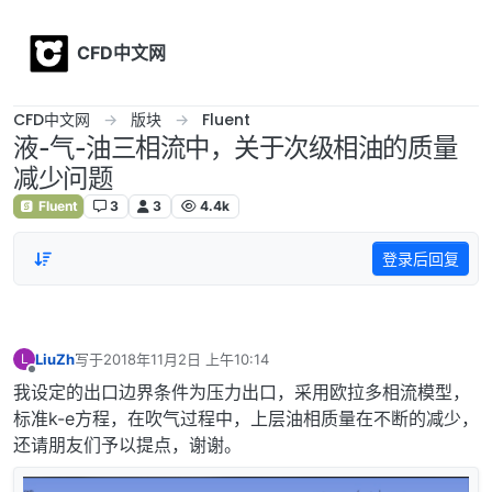
Skip to content
CFD中文网
CFD中文网
版块
Fluent
液-气-油三相流中，关于次级相油的质量
减少问题
Fluent
3
3
4.4k
登录后回复
LiuZh
写于
2018年11月2日 上午10:14
L
最后由 编辑
离线
我设定的出口边界条件为压力出口，采用欧拉多相流模型，
标准k-e方程，在吹气过程中，上层油相质量在不断的减少，
还请朋友们予以提点，谢谢。