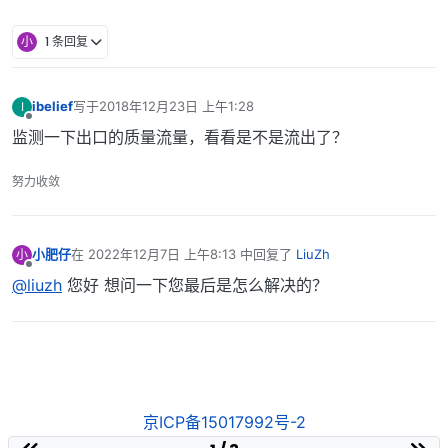
小
1 条回复
ibelief
写于
2018年12月23日 上午1:28
I
最后由 编辑
离线
监测一下出口的质量流量，看看是不是流出了？
努力收敛
小肥仔
在
2022年12月7日 上午8:13
中回复了
LiuZh
小
最后由 编辑
离线
@liuzh
您好 想问一下您最后是怎么解决的？
京ICP备15017992号-2