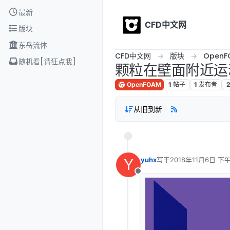
Skip to content
最新
CFD中文网
版块
东岳流体
CFD中文网
版块
OpenF
随机看[请狂点我]
颗粒在壁面附近运
OpenFOAM
1
帖子
1
发布者
2
从旧到新
Y
yuhx
写于
2018年11月6日 下午
最后由 编辑
离线