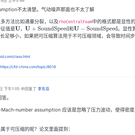
月9日 上午5:46
 assumption不太清楚。气动噪声那面也不太了解
很多方法比如通量分裂，以及
中的格式都是显性
U
U
+
S
o
u
n
d
S
p
e
e
U
d
−
S
o
u
n
d
S
p
e
e
d
rhoCentralFoam
特征值是
，
和
。显性
步长足够小，如果把可压缩算法用于不可压缩领域，会导致时间
。
luid.com/class.html
https://cfd-china.com/topic/8018
日 下午1:05
中回复了
李东岳
回答。
ach-number assumption 应该是忽略了压力波动，使得密
是属于可压缩的呢？论文里面提到：