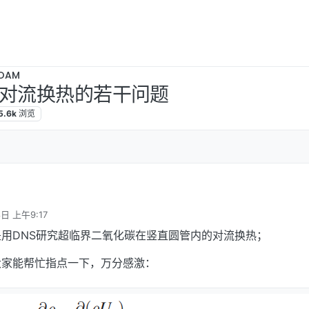
OAM
管对流换热的若干问题
5.6k
浏览
8日 上午9:17
用DNS研究超临界二氧化碳在竖直圆管内的对流换热；
大家能帮忙指点一下，万分感激：