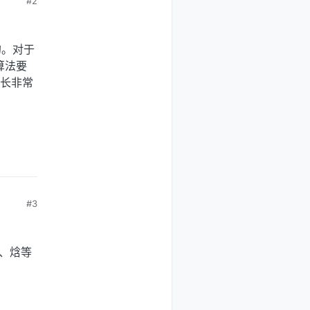
#2
的。对于
算法要
步长非常
#3
度、焓等