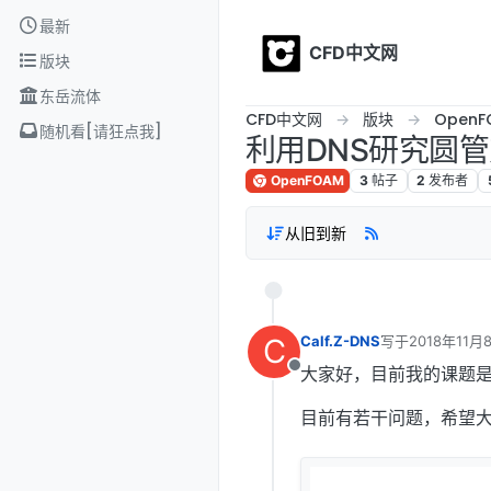
Skip to content
最新
CFD中文网
版块
东岳流体
CFD中文网
版块
OpenF
随机看[请狂点我]
利用DNS研究圆
OpenFOAM
3
帖子
2
发布者
从旧到新
C
Calf.Z-DNS
写于
2018年11月
最后由 编辑
大家好，目前我的课题是
离线
目前有若干问题，希望