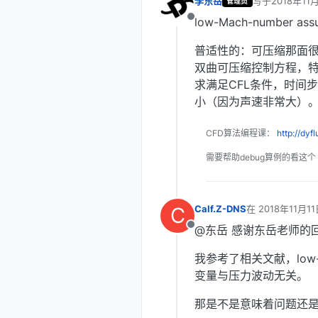
李东岳
写于
2018年11
管理员
最后由 编辑
low-Mach-number
离线
普适性的：可压缩那面
双曲可压缩控制方程，
求满足CFL条件，时间
小（因为声速非常大）
CFD算法编程课：
http://dyf
需要帮助debug算例的看这个
C
Calf.Z-DNS
在
2018年11月11
最后由 编辑
@东岳 感谢东岳老师的
离线
我参考了相关文献，low-M
变量与压力波动无关。
那是不是意味着问题还