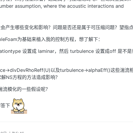
umber assumption, where the acoustic interactions and
设会产生哪些变化和影响？问题是否还是属于可压缩问题？望指
PimpleFoam为基础来植入我的控制方程，想了解下：
iontype 设置成 laminar，然后 turbulence 设置成off 是
->divDevRhoReff(U)以及turbulence->alphaEff()这些湍
求解NS方程的方法造成影响？
采用湍流模化的一些假设呢？
解答下