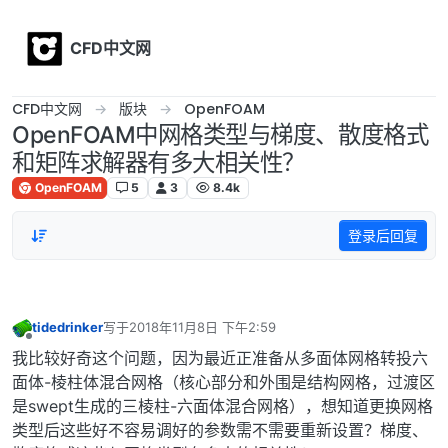
Skip to content
CFD中文网
CFD中文网
版块
OpenFOAM
OpenFOAM中网格类型与梯度、散度格式
和矩阵求解器有多大相关性？
OpenFOAM
5
3
8.4k
登录后回复
tidedrinker
写于
2018年11月8日 下午2:59
最后由 编辑
离线
我比较好奇这个问题，因为最近正准备从多面体网格转投六
面体-棱柱体混合网格（核心部分和外围是结构网格，过渡区
是swept生成的三棱柱-六面体混合网格），想知道更换网格
类型后这些好不容易调好的参数需不需要重新设置？梯度、