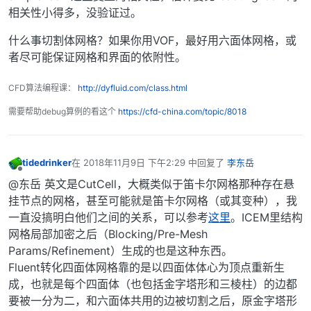
相关性小得多，没验证过。
什么事切割体网格？如果你用VOF，最好用六面体网格，或
者尽可能保证网格和界面的依附性。
CFD算法编程课：
http://dyfluid.com/class.html
需要帮助debug算例的看这个
https://cfd-china.com/topic/8018
tidedrinker
在
2018年11月9日 下午2:29
中回复了
李东岳
最后由 编辑
离线
@东岳 英文是CutCell，大概类似于笛卡尔网格那种存在悬
挂节点的网格，甚至可能就是笛卡尔网格（或其变种），我
一直没搞明白他们之间的关系，可以参考
这里
。ICEM里结构
网格局部加密之后（Blocking/Pre-Mesh
Params/Refinement）生成的也是这种东西。
Fluent转化四面体网格靠的是以四面体体心为顶点重新生
成，也就是每个四面体（也包括金字塔形和三棱柱）的边都
要被一分为二，和六面体共用的边被切割之后，原金字塔形