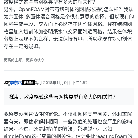
散度格式这些与网格类型有多大的相关性？
另外，OpenFOAM对带有切割体的网格处理的怎么样？我认
为六面体-多面体混合网格是个很有意思的选择，但以现有的
网格生成手段，交界面上必然存在切割体网格。我在结构网
格里加入切割体加密明渠水气交界面附近网格，结果在体积
分数上表现不怎么样，无法保持有界，所以我现在对切割体
存在一定的疑虑。
更高的主频，更多的核心
李东岳
写于
2018年11月9日 下午1:57
管理员
最后由 编辑
离线
梯度、散度格式这些与网格类型有多大的相关性？
我感觉没有普适性的定论。不仅和网格类型有关，还和求解
器有关，即使求解器相同，一些数值的处理也会严重的影响
结果。不过，还是越简单的算法，影响越小。比如
simpleFoam这些变量的相关性，估计要比reactingFoam的