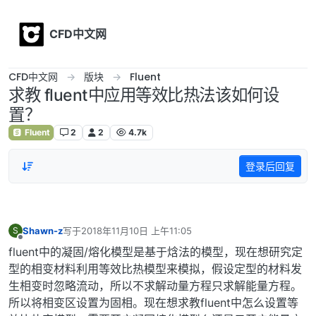
Skip to content
CFD中文网
CFD中文网
版块
Fluent
求教 fluent中应用等效比热法该如何设
置？
Fluent
2
2
4.7k
登录后回复
Shawn-z
写于
2018年11月10日 上午11:05
S
最后由 编辑
离线
fluent中的凝固/熔化模型是基于焓法的模型，现在想研究定
型的相变材料利用等效比热模型来模拟，假设定型的材料发
生相变时忽略流动，所以不求解动量方程只求解能量方程。
所以将相变区设置为固相。现在想求教fluent中怎么设置等