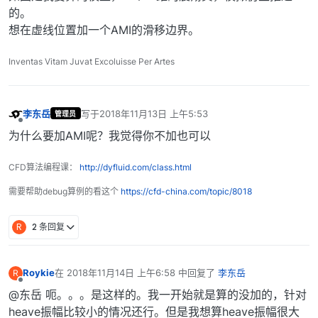
的。
想在虚线位置加一个AMI的滑移边界。
Inventas Vitam Juvat Excoluisse Per Artes
李东岳
写于
2018年11月13日 上午5:53
管理员
最后由 编辑
离线
为什么要加AMI呢？我觉得你不加也可以
CFD算法编程课：
http://dyfluid.com/class.html
需要帮助debug算例的看这个
https://cfd-china.com/topic/8018
R
2 条回复
Roykie
在
2018年11月14日 上午6:58
中回复了
李东岳
R
最后由 编辑
离线
@东岳 呃。。。是这样的。我一开始就是算的没加的，针对
heave振幅比较小的情况还行。但是我想算heave振幅很大