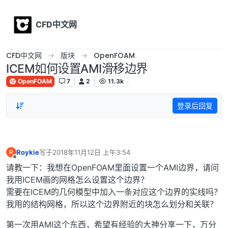
Skip to content
CFD中文网
CFD中文网
版块
OpenFOAM
ICEM如何设置AMI滑移边界
OpenFOAM
7
2
11.3k
登录后回复
Roykie
写于
2018年11月12日 上午3:54
R
最后由 编辑
离线
请教一下：我想在OpenFOAM里面设置一个AMI边界，请问
我用ICEM画的网格怎么设置这个边界？
需要在ICEM的几何模型中加入一条对应这个边界的实线吗？
我用的结构网格，所以这个边界附近的块怎么划分和关联？
第一次用AMI这个东西，希望有经验的大神分享一下，万分