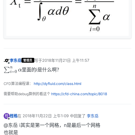
李东岳
写于
2018年11月21日 上午11:57
管理员
最后由 编辑
∑
α
i
=
0
n
离线
里面的i是什么啊？
CFD算法编程课：
http://dyfluid.com/class.html
需要帮助debug算例的看这个
https://cfd-china.com/topic/8018
桎梏
在
2018年11月22日 上午1:09
中回复了
李东岳
桎
最后由 编辑
离线
@东岳 i其实是第一个网格，n是最后一个网格
也就是