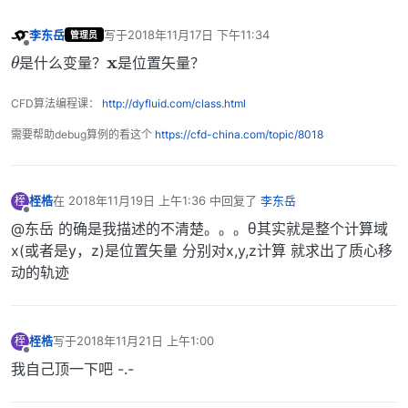
李东岳
写于
2018年11月17日 下午11:34
x
管理员
θ
最后由 编辑
离线
是什么变量？
是位置矢量？
CFD算法编程课：
http://dyfluid.com/class.html
需要帮助debug算例的看这个
https://cfd-china.com/topic/8018
桎梏
在
2018年11月19日 上午1:36
中回复了
李东岳
桎
最后由 编辑
离线
@东岳 的确是我描述的不清楚。。。θ其实就是整个计算域
x(或者是y，z)是位置矢量 分别对x,y,z计算 就求出了质心移
动的轨迹
桎梏
写于
2018年11月21日 上午1:00
桎
最后由 编辑
离线
我自己顶一下吧 -.-