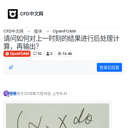
Skip to content
CFD中文网
CFD中文网
版块
OpenFOAM
请问如何对上一时刻的结果进行后处理计
算，再输出？
OpenFOAM
10
2
13.4k
登录后回复
桎梏
写于
2018年11月16日 上午8:41
桎
最后由 编辑
离线