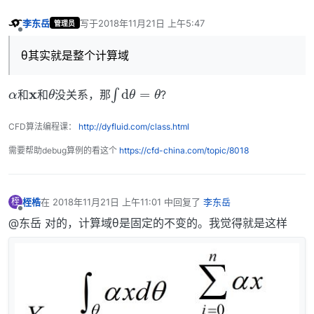
李东岳
写于
2018年11月21日 上午5:47
管理员
最后由 编辑
离线
θ其实就是整个计算域
α
x
θ
∫
d
θ
=
θ
和
和
没关系，那
?
CFD算法编程课：
http://dyfluid.com/class.html
需要帮助debug算例的看这个
https://cfd-china.com/topic/8018
桎梏
在
2018年11月21日 上午11:01
中回复了
李东岳
桎
最后由 编辑
离线
@东岳 对的，计算域θ是固定的不变的。我觉得就是这样