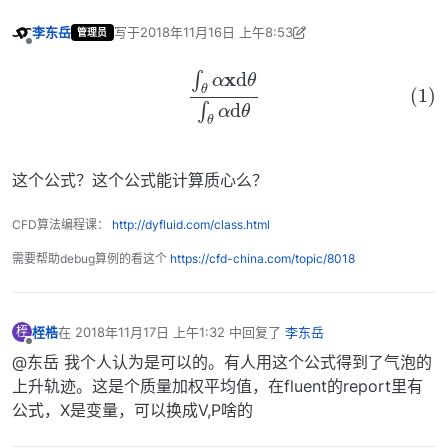
李东岳
写于
2018年11月16日 上午8:53
管理员
最后由 李东岳 编辑
2018年11月16日 下午4:54
离线
(1)
∫
θ
α
x
d
θ
∫
θ
α
d
θ
这个公式？这个公式能计算质心么？
CFD算法编程课：
http://dyfluid.com/class.html
需要帮助debug算例的看这个
https://cfd-china.com/topic/8018
桎梏
在
2018年11月17日 上午1:32
中回复了
李东岳
桎
最后由 编辑
离线
@东岳 我个人认为是可以的。有人用这个公式得到了气泡的
上升轨迹。这是个质量加权平均值，在fluent的report里有
公式，X是变量，可以换成V,P啥的