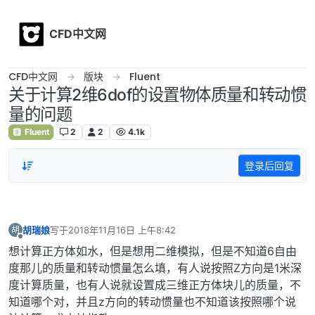
Skip to content
CFD中文网
CFD中文网
版块
Fluent
关于计算2维6dof的设置物体质量和转动惯
量的问题
Fluent
2
2
4.1k
登录后回复
胡瑞娘
写于
2018年11月16日 上午8:42
胡
最后由 编辑
离线
想计算正方体如水，但是想用二维模拟，但是不知道6自由
度那儿的质量和转动惯量怎么填，有人说按照Z方向是1米深
度计算质量，也有人说就设置成三维正方体块儿的质量，不
知道哪个对，并且z方向的转动惯量也不知道该按照哪个说