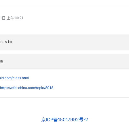
1日 上午10:21
luid.com/class.html
https://cfd-china.com/topic/8018
京ICP备15017992号-2