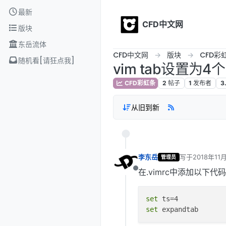
Skip to content
最新
CFD中文网
版块
东岳流体
CFD中文网
版块
CFD彩
随机看[请狂点我]
vim tab设置为4
CFD彩虹条
2
帖子
1
发布者
3
从旧到新
李东岳
写于
2018年11
管理员
最后由 编辑
在.vimrc中添加以下代
离线
set
set