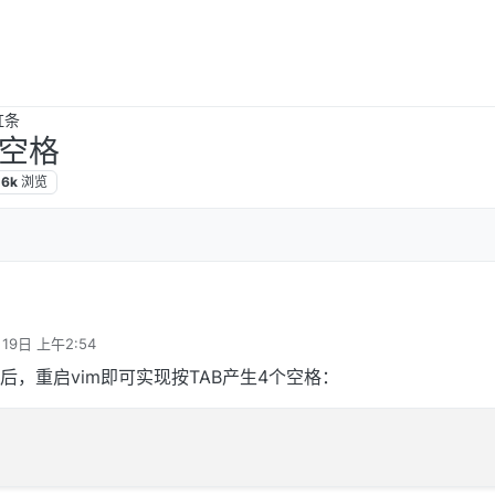
虹条
个空格
.6k
浏览
月19日 上午2:54
码后，重启vim即可实现按TAB产生4个空格：