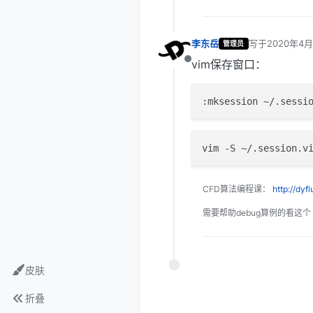
李东岳
写于
2020年4月
管理员
最后由 编辑
vim保存窗口：
离线
CFD算法编程课：
http://dyf
需要帮助debug算例的看这个
皮肤
折叠