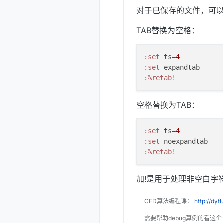
对于已保存的文件，可以
TAB替换为空格：
:set
 ts=
4
:set
:%retab!
空格替换为TAB：
:set
 ts=
4
:set
:%retab!
加!是用于处理非空白字符
CFD算法编程课：
http://dyf
需要帮助debug算例的看这个