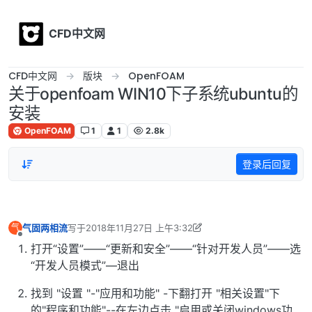
Skip to content
CFD中文网
CFD中文网
版块
OpenFOAM
关于openfoam WIN10下子系统ubuntu的
安装
OpenFOAM
1
1
2.8k
登录后回复
气固两相流
写于
2018年11月27日 上午3:32
气
最后由 李东岳 编辑
2018年11月27日 下午1:12
离线
打开“设置”——“更新和安全”——“针对开发人员”——选
“开发人员模式”—退出
找到 "设置 "-"应用和功能" -下翻打开 "相关设置"下
的"程序和功能"--在左边点击 "启用或关闭windows功