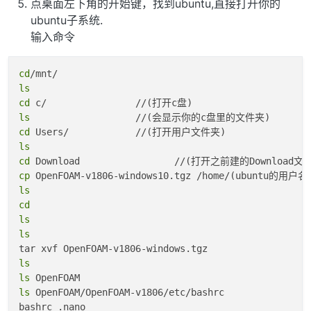
点桌面左下角的开始键，找到ubuntu,直接打开你的
ubuntu子系统.
输入命令
cd
ls
cd
ls
cd
ls
cd
cp
ls
cd
ls
ls
ls
ls
ls
 OpenFOAM/OpenFOAM-v1806/etc/bashrc
