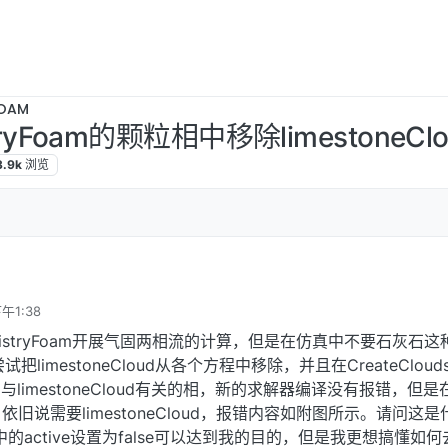
OAM
tryFoam的颗粒相中移除limestoneC
3.9k
浏览
午1:38
emistryFoam开展气固两相流的计算，但是在仿真中不要石灰石这
尝试把limestoneCloud从各个方程中移除，并且在CreateCloud
中删除了与limestoneCloud有关的相，新的求解器编译没有报错，但
旧说需要limestoneCloud，报错内容如附图所示。请问这是
oud中的active设置为false可以达到我的目的，但是我更想搞懂如