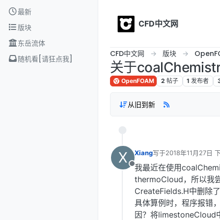
Skip to content
最新
CFD中文网
版块
东岳流体
CFD中文网
版块
OpenF
随机看[请狂点我]
关于coalChemis
OpenFOAM
2
帖子
1
发布者
从旧到新
X
Xiang
写于
2018年11月27日 下
最后由 编辑
我最近在使用coalCh
离线
thermoCloud，所以我
CreateFields.H
具体算例时，程序报错，依
因？将limestoneCl