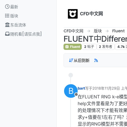
Skip to content
最新
CFD中文网
版块
东岳流体
CFD中文网
版块
Fluent
随机看[请狂点我]
FLUENT中Differen
Fluent
2
帖子
2
发布者
4.7k
从旧到新
B
bart
写于
2018年11月29日 上午
最后由 编辑
在FLUENT RNG k-e模型
离线
help文件里看是为了
的处理情况下才能有效
求y+值要在1左右了吗
显示的RNG模型并不需