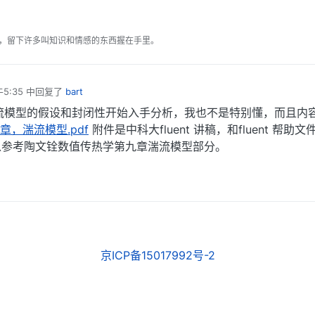
，留下许多叫知识和情感的东西握在手里。
5:35
中回复了
bart
流模型的假设和封闭性开始入手分析，我也不是特别懂，而且内
第三章，湍流模型.pdf
附件是中科大fluent 讲稿，和fluent 帮助
以参考陶文铨数值传热学第九章湍流模型部分。
京ICP备15017992号-2