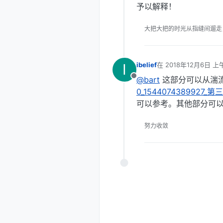
予以解释！
大把大把的时光从指缝间遛走
I
ibelief
在
2018年12月6日 上午
最后由 编辑
@bart
这部分可以从湍
离线
0_1544074389927_
可以参考。其他部分可
努力收敛