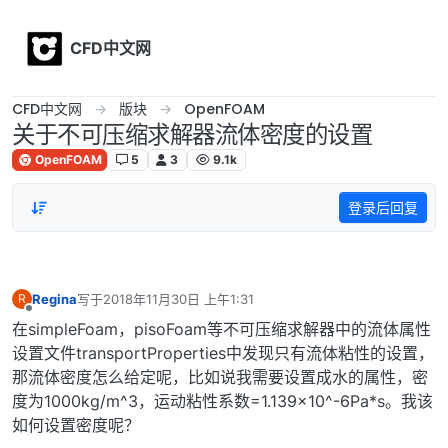
Skip to content
CFD中文网
CFD中文网
版块
OpenFOAM
关于不可压缩求解器流体密度的设置
OpenFOAM
5
3
9.1k
登录后回复
Regina
写于
2018年11月30日 上午1:31
R
最后由 编辑
离线
在simpleFoam，pisoFoam等不可压缩求解器中的流体属性
设置文件transportProperties中发现只有流体粘性的设置，
那流体密度怎么给定呢，比如说我需要设置成水的属性，密
度为1000kg/m^3，运动粘性系数=1.139×10^-6Pa*s。我该
如何设置密度呢？