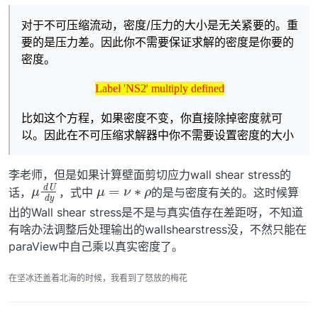
对于不可压缩流动，密度/压力的大小是无关紧要的。重
要的是压力差。因此你不需要保证求解的密度是你要的
密度。
Label 'NS2' multiply defined
Label 'NS2' multiply defined
比如这个方程，如果密度不变，你直接除掉密度就可
Label 'NS2' multiply defined
以。因此在不可压缩求解器中你不需要设置密度的大小
μ
=
ν
∗
ρ
李老师，但是如果计算壁面剪切应力wall shear stress的
μ
U
d
d
y
话，
，式中
的是与密度有关的。这时候算
出的Wall shear stress是不是与真实值存在差距呀，不知道
有啥办法调整后处理输出的wallshearstress没，不然只能在
paraView中自己乘以真实密度了。
在坚冰还盖着北海的时候，我看到了怒放的梅花