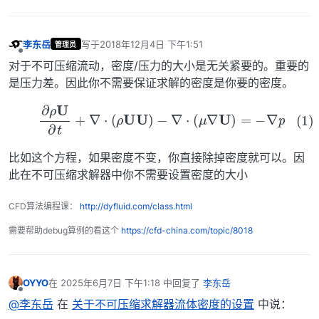
李东岳
写于
2018年12月4日 下午1:51
管理员
最后由 编辑
离线
对于不可压缩流动，密度/压力的大小是无关紧要的。重要的
是压力差。因此你不需要保证求解的密度是你要的密度。
(1)
∂
ρ
U
∂
t
+
∇
⋅
(
ρ
U
U
)
−
∇
⋅
(
μ
∇
U
)
=
−
∇
p
比如这个方程，如果密度不变，你直接除掉密度就可以。因
此在不可压缩求解器中你不需要设置密度的大小
CFD算法编程课：
http://dyfluid.com/class.html
需要帮助debug算例的看这个
https://cfd-china.com/topic/8018
OYYO
在
2025年6月7日 下午1:18
中回复了
李东岳
最后由 编辑
离线
@李东岳
在
关于不可压缩求解器流体密度的设置
中说：