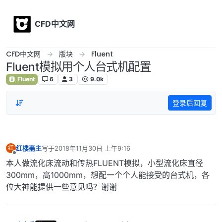
Skip to content
CFD中文网
CFD中文网
版块
Fluent
Fluent模拟用个人台式机配置
Fluent
6
3
9.0k
登录后回复
红楼斋主
写于
2018年11月30日 上午9:16
红
最后由 编辑
离线
本人做流化床流动和传热FLUENT模拟，小型流化床直径
300mm，高1000mm，想配一个个人能接受的台式机，各
位大神能提供一些意见吗？谢谢