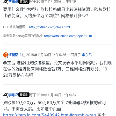
李东岳
写于
2018年11月30日 上午9:19
管理员
最后由 编辑
离线
要用什么数学模型？欧拉拉格朗日比较消耗资源，欧拉欧拉
比较便宜。大约多少万个颗粒？网格预计多少？
CFD算法编程课：
http://dyfluid.com/class.html
需要帮助debug算例的看这个
https://cfd-china.com/topic/8018
红楼斋主
在
2018年11月30日 上午9:25
中回复了
李东岳
红
最后由 编辑
离线
@东岳 准备用双欧拉模型，论文发表水平用网格吧，我们现
在做的2维流化床网格数也就1万，三维网格没有划分，10-
20万网格左右吧
李东岳
写于
2018年11月30日 上午9:34
管理员
最后由 编辑
离线
双欧拉10万20万，50万60万买个i7处理器4核6核的就可
以。不需要太挑。比如这个页面
https://item.jd.com/5448942.html#crumb-wrap
买个