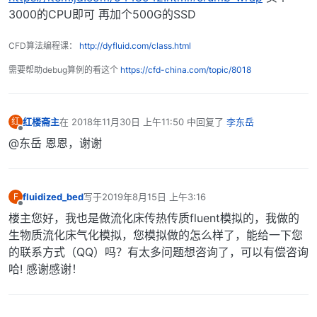
3000的CPU即可 再加个500G的SSD
CFD算法编程课：
http://dyfluid.com/class.html
需要帮助debug算例的看这个
https://cfd-china.com/topic/8018
红楼斋主
在
2018年11月30日 上午11:50
中回复了
李东岳
红
最后由 编辑
离线
@东岳 恩恩，谢谢
fluidized_bed
写于
2019年8月15日 上午3:16
F
最后由 编辑
离线
楼主您好，我也是做流化床传热传质fluent模拟的，我做的
生物质流化床气化模拟，您模拟做的怎么样了，能给一下您
的联系方式（QQ）吗？有太多问题想咨询了，可以有偿咨询
哈! 感谢感谢！