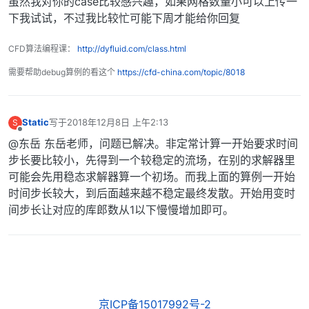
虽然我对你的case比较感兴趣，如果网格数量小可以上传一
47
div
(phi,e)      
$energy
;

下我试试，不过我比较忙可能下周才能给你回复
48
div
(phi,h)      
$energy
;

49
div
(phi,K)      
$energy
;

CFD算法编程课：
http://dyfluid.com/class.html
50
div
(phi,Ekp)    
$energy
;

51
需要帮助debug算例的看这个
https://cfd-china.com/topic/8018
52
div
(phiv,p)     Gauss upwind;

53
div
((phi|interpolate(rho)),
p
)   Gauss upwind;
54
Static
写于
2018年12月8日 上午2:13
S
55
div
(phi,ReThetat)  
$turbulence
;

最后由 编辑
离线
56
div
(phi,gammaInt)  
$turbulence
;

@东岳 东岳老师，问题已解决。非定常计算一开始要求时间
57
步长要比较小，先得到一个较稳定的流场，在别的求解器里
58
div
(B)          Gauss linear;

可能会先用稳态求解器算一个初场。而我上面的算例一开始
59
div
(meshPhi,p)  Gauss linear;

时间步长较大，到后面越来越不稳定最终发散。开始用变时
60
间步长让对应的库郎数从1以下慢慢增加即可。
61
div
((nuEff*dev2(T(grad(U))))) Gauss linear;

62
div
(((rho*nuEff)*
dev2
(T(grad(U))))) Gauss lin
63
div
(nonlinearStress) Gauss linear;

64
京ICP备15017992号-2