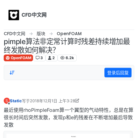
Skip to content
CFD中文网
CFD中文网
版块
OpenFOAM
pimple算法非定常计算时残差持续增加最
终发散如何解决？
OpenFOAM
3
2
6.2k
登录后回复
Static
写于
2018年12月1日 上午3:28
S
最后由 李东岳 编辑
2018年12月4日 下午9:43
离线
最近使用rhoPimpleFoam算一个翼型的气动特性，总是在算
很长时间后突然发散，发现p和e的残差在不断增加最后导致
发散