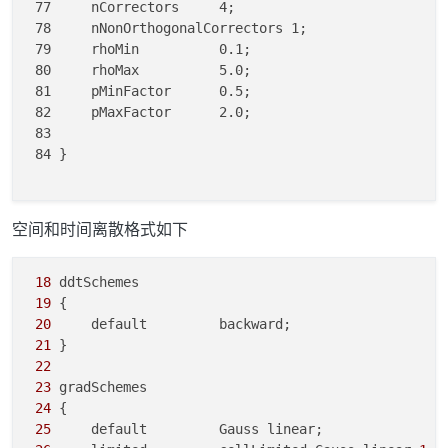
 77     nCorrectors     4;

 78     nNonOrthogonalCorrectors 1;

 79     rhoMin          0.1;

 80     rhoMax          5.0;

 81     pMinFactor      0.5;

 82     pMaxFactor      2.0;

 83 

 84 }

空间和时间离散格式如下
18
 ddtSchemes

19
 {

20
     default         backward;

21
 }

22
23
 gradSchemes

24
 {

25
     default         Gauss linear;
