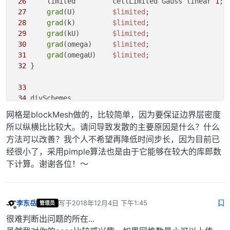
26
     limited         cellLimited Gauss linear 
1
;

27
grad
(U)         
$limited
;

28
grad
(k)         
$limited
;

29
grad
(kU)        
$limited
;

30
grad
(omega)     
$limited
;

31
grad
(omegaU)    
$limited
;

32
 }

33
34
 divSchemes

35
 {

网格是blockMesh做的，比较简单，因为要保证边界层密度
36
     default         
none
;

所以纵横比比较大。请问导致发散的主要原因是什么？什么
37
div
(phi,U)      Gauss linearUpwind limited;

方法可以改善？我个人不希望再降低时间步长，因为目前已
38
经很小了，采用pimple算法也是由于它能够在较大的库郎数
39
     turbulence      Gauss linearUpwind limited;

下计算。谢谢各位！～
40
     energy          Gauss linearUpwind limited;

41
42
div
(phi,k)      
$turbulence
;  

43
div
(phi,kU)     
$turbulence
;

李东岳
写于
2018年12月4日 下午1:45
管理员
44
div
(phi,omega)  
$turbulence
;

最后由 编辑
离线
45
div
(phi,omegaU) 
$turbulence
;

很难判断出问题的所在...
46