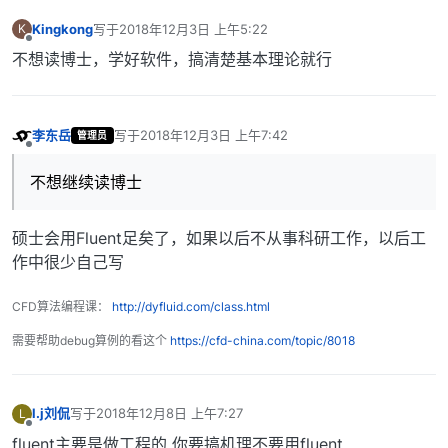
Kingkong
写于
2018年12月3日 上午5:22
K
最后由 编辑
离线
不想读博士，学好软件，搞清楚基本理论就行
李东岳
写于
2018年12月3日 上午7:42
管理员
最后由 编辑
离线
不想继续读博士
硕士会用Fluent足矣了，如果以后不从事科研工作，以后工
作中很少自己写
CFD算法编程课：
http://dyfluid.com/class.html
需要帮助debug算例的看这个
https://cfd-china.com/topic/8018
l.j刘侃
写于
2018年12月8日 上午7:27
L
最后由 编辑
离线
fluent主要是做工程的 你要搞机理不要用fluent