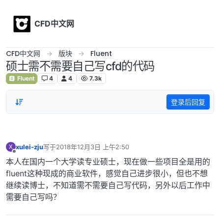
Skip to content
CFD中文网
CFD中文网
版块
Fluent
硕士需不需要自己写cfd的代码
Fluent
4
4
7.3k
登录后回复
xulei-zju
写于
2018年12月3日 上午2:50
X
最后由 编辑
离线
本人在国内一个大学读专业硕士，现在做一些项目全是用的
fluent这种现成的商业软件，感觉自己进步很小，但也不想
继续读博士，不知道需不需要自己写代码，另外以后工作中
需要自己写吗？