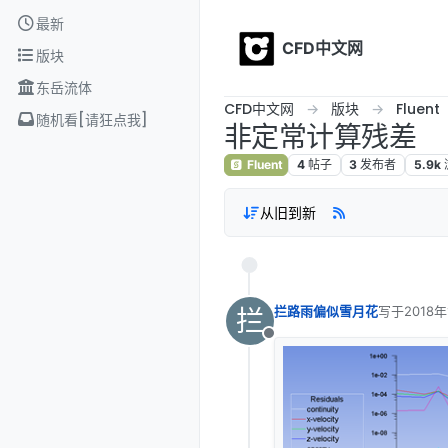
Skip to content
最新
CFD中文网
版块
东岳流体
CFD中文网
版块
Fluent
随机看[请狂点我]
非定常计算残差
Fluent
4
帖子
3
发布者
5.9k
从旧到新
拦
拦路雨偏似雪月花
写于
2018年
最后由 编辑
离线