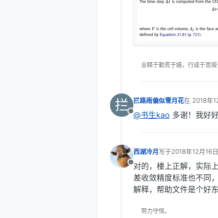
业精于勤荒于嬉，行成于思毁
拦
拦路雨偏似雪月花
在
2018年1
最后由 编辑
@书生kao
多谢！我好好
离线
西湖冷月
写于
2018年12月16日
最后由 编辑
对的，楼上正解，实际
离线
差收敛精度标准也不同，
解释，帮助文件是个好
努力守恒。