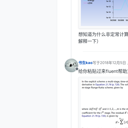
想知道为什么非定常计
解释一下）
书生kao
写于
2018年12月5日 
最后由 编辑
给你粘贴过来fluent
离线