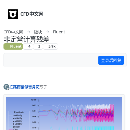
Skip to content
CFD中文网
CFD中文网
版块
Fluent
非定常计算残差
Fluent
4
3
5.9k
登录后回复
写于
拦
拦路雨偏似雪月花
最后由 编辑
离线