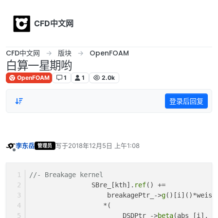
Skip to content
CFD中文网
CFD中文网
版块
OpenFOAM
白算一星期哟
OpenFOAM
1
1
2.0k
登录后回复
李东岳
写于
2018年12月5日 上午1:08
管理员
最后由 编辑
离线
//- Breakage kernel
                SBre_[kth].
ref
() +=
                    breakagePtr_->
g
()[i]()*weis_
                   *(
                        DSDPtr_->
beta
(abs_[i], k