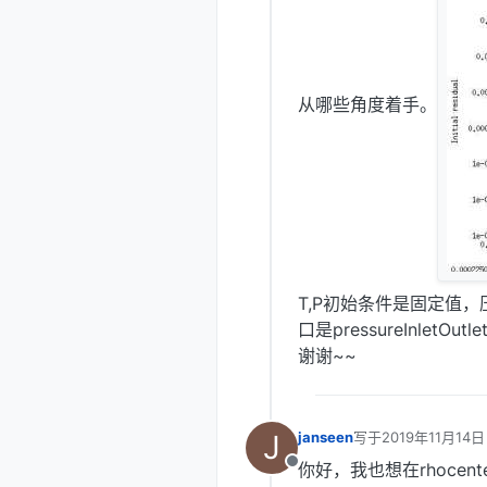
从哪些角度着手。
T,P初始条件是固定值
口是pressureInletOutle
谢谢~~
J
janseen
写于
2019年11月14日
最后由 编辑
你好，我也想在rhoce
离线