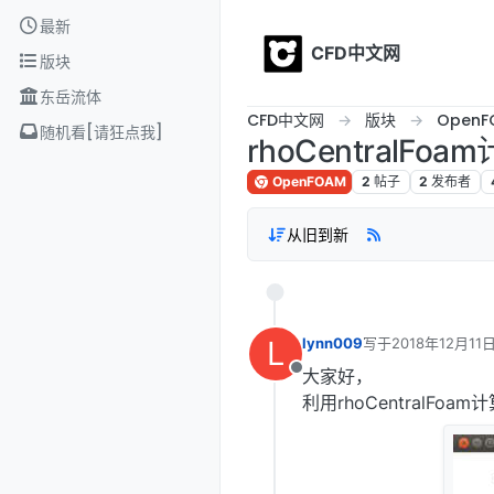
Skip to content
最新
CFD中文网
版块
东岳流体
CFD中文网
版块
OpenF
随机看[请狂点我]
rhoCentralFo
OpenFOAM
2
帖子
2
发布者
从旧到新
L
lynn009
写于
2018年12月11日
最后由 编辑
大家好，
离线
利用rhoCentral