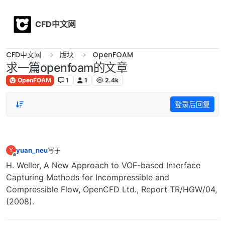
Skip to content
CFD中文网
CFD中文网
版块
OpenFOAM
求一篇openfoam的文章
OpenFOAM
1
1
2.4k
登录后回复
yuan_neu
写于
2018年12月11日 下午10:38
Y
最后由 编辑
离线
H. Weller, A New Approach to VOF-based Interface
Capturing Methods for Incompressible and
Compressible Flow, OpenCFD Ltd., Report TR/HGW/04,
(2008).