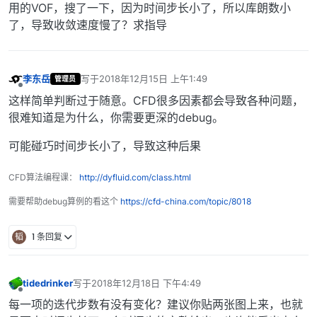
用的VOF，搜了一下，因为时间步长小了，所以库朗数小
了，导致收敛速度慢了？求指导
李东岳
写于
2018年12月15日 上午1:49
管理员
最后由 编辑
离线
这样简单判断过于随意。CFD很多因素都会导致各种问题，
很难知道是为什么，你需要更深的debug。
可能碰巧时间步长小了，导致这种后果
CFD算法编程课：
http://dyfluid.com/class.html
需要帮助debug算例的看这个
https://cfd-china.com/topic/8018
韬
1 条回复
tidedrinker
写于
2018年12月18日 下午4:49
最后由 编辑
离线
每一项的迭代步数有没有变化？建议你贴两张图上来，也就