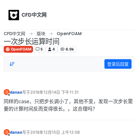
Skip to content
CFD中文网
CFD中文网
版块
OpenFOAM
一次步长运算时间
OpenFOAM
5
4
6.9k
登录后回复
danao
写于
2018年12月14日 下午11:31
D
最后由 编辑
离线
同样的case，只把步长调小了，其他不变，发现一次步长需
要的计算时间反而变得很长。。这合理吗？
danao
写于
2018年12月15日 上午12:08
D
最后由 编辑
离线