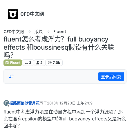
Skip to content
CFD中文网
CFD中文网
版块
Fluent
fluent怎么考虑浮力？full buoyancy
effects 和boussinesq假设有什么关联
吗？
Fluent
3
2
7.0k
登录后回复
拦路雨偏似雪月花
写于
2018年12月20日 上午2:09
拦
最后由 编辑
离线
fluent中考虑浮力项是在动量方程中添加一个浮力源项？那
么在含有epsilon的模型中的full buoyancy effects又是怎么
回事呢？