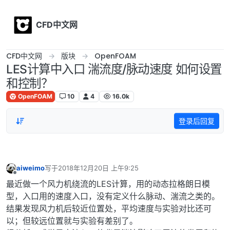
Skip to content
CFD中文网
CFD中文网
版块
OpenFOAM
LES计算中入口 湍流度/脉动速度 如何设置
和控制？
OpenFOAM
10
4
16.0k
登录后回复
aiweimo
写于
2018年12月20日 上午9:25
最后由 编辑
离线
最近做一个风力机绕流的LES计算，用的动态拉格朗日模
型，入口用的速度入口，没有定义什么脉动、湍流之类的。
结果发现风力机后较近位置处，平均速度与实验对比还可
以；但较远位置就与实验有差别了。