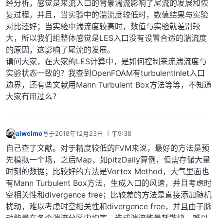
经分析，感觉是来流入口的背景湍流影响了尾流的发展和恢
复过程。并且，当实验中的湍流度较低时，数值结果与实验
对比还好；当实验中湍流度较高时，数值与实验就差别较
大，所以我们组整体感觉是LES入口没有设置合适的湍流度
的原因，这影响了尾流的发展。
请问大家，在大家的LES计算中，是如何控制来流湍流度与
实验状态一致的？我查到OpenFOAM有turbulentInlet入口
边界，还有些文献用Mann Turbulent Box方法等等，不知道
大家有用过么？
aiweimo
写于
2018年12月23日 上午9:38
最后由 编辑
离线
自己查了文献。对于精度较低的FVM来说，最好的方法是预
先模拟一个场，之后Map，如pitzDaily算例，但需存储大量
时刻的数据；比较好的方法是Vortex Method，大气里面也
有Mann Turbulent Box方法，生成入口的风速，并且考虑时
空相关性和divergence free；比较差的方法是直接添加随机
扰动，难以考虑时空相关性和divergence free，并且由于脉