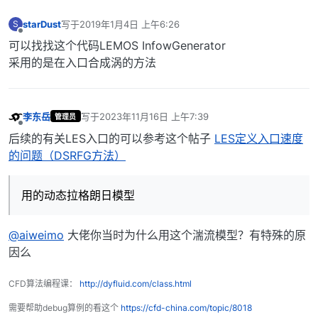
starDust
写于
2019年1月4日 上午6:26
S
最后由 编辑
离线
可以找找这个代码LEMOS InfowGenerator
采用的是在入口合成涡的方法
李东岳
写于
2023年11月16日 上午7:39
管理员
最后由 编辑
离线
后续的有关LES入口的可以参考这个帖子
LES定义入口速度
的问题（DSRFG方法）
用的动态拉格朗日模型
@aiweimo
大佬你当时为什么用这个湍流模型？有特殊的原
因么
CFD算法编程课：
http://dyfluid.com/class.html
需要帮助debug算例的看这个
https://cfd-china.com/topic/8018