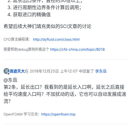
延长出口条件，直径的50倍以上；
进行周期性边界条件计算后调用；
获取进口的精确值
希望后续大神们填充类似的SCI文章的讨论
CFD算法编程课：
http://dyfluid.com/class.html
需要帮助debug算例的看这个
https://cfd-china.com/topic/8018
浪迹天大
在
2018年12月25日 上午12:07
中回复了
李东岳
浪
最后由 编辑
离线
@东岳
第2条，延长出口？我看到的是延长入口啊，延长之后直接
给平均速度入口吗？不加扰动的话，它也可以自动发展成湍
流？
OpenFOAM 学习交流：
https://openfoam.top