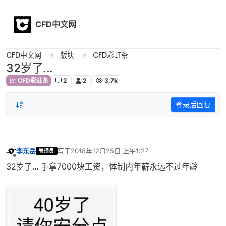
Skip to content
CFD中文网
CFD中文网
版块
CFD彩虹条
32岁了...
CFD彩虹条
2
2
3.7k
登录后回复
李东岳
写于
2018年12月25日 上午1:27
管理员
最后由 编辑
离线
32岁了... 手拿7000块工资，体制内年薪永远不过年龄