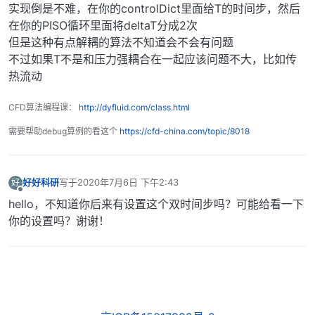
实现倒是不难，在你的controlDict里面给T的时间步，然后
在你的PISO循环里面将deltaT分成2次
但是这种有点解耦的算法不知道会不会有问题
不过如果T不是和压力强耦合在一起应该问题不大，比如传
热流动
CFD算法编程课：
http://dyfluid.com/class.html
需要帮助debug算例的看这个
https://cfd-china.com/topic/8018
好好科研
写于
2020年7月6日 下午2:43
好
最后由 编辑
离线
hello，不知道你后来有设置这个双时间步吗？可能给看一下
你的设置吗？谢谢！