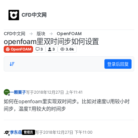
Skip to content
CFD中文网
CFD中文网
版块
OpenFOAM
openfoam里双时间步如何设置
OpenFOAM
3
3
3.6k
登录后回复
一颗栗子
写于
2018年12月27日 上午11:41
一
最后由 编辑
离线
如何在openfoam里实现双时间步。比如对速度U用较小时
间步，温度T用较大的时间步
李东岳
写于
2018年12月27日 下午11:00
管理员
最后由 编辑
离线