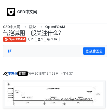
Skip to content
CFD中文网
CFD中文网
版块
OpenFOAM
气泡减阻一般关注什么？
OpenFOAM
1
1
1.9k
登录后回复
李东岳
写于
2018年12月28日 上午4:37
管理员
最后由 编辑
离线