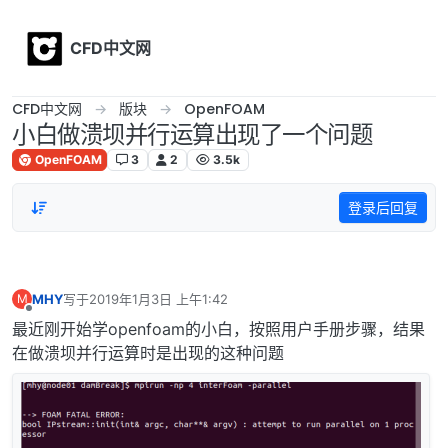
Skip to content
CFD中文网
CFD中文网
版块
OpenFOAM
小白做溃坝并行运算出现了一个问题
OpenFOAM
3
2
3.5k
登录后回复
MHY
写于
2019年1月3日 上午1:42
M
最后由 编辑
离线
最近刚开始学openfoam的小白，按照用户手册步骤，结果
在做溃坝并行运算时是出现的这种问题