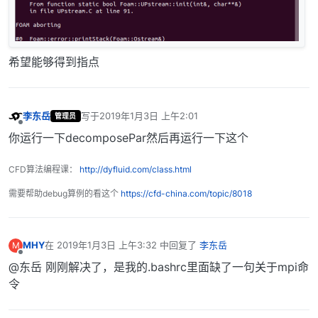
希望能够得到指点
李东岳
写于
2019年1月3日 上午2:01
管理员
最后由 编辑
离线
你运行一下decomposePar然后再运行一下这个
CFD算法编程课：
http://dyfluid.com/class.html
需要帮助debug算例的看这个
https://cfd-china.com/topic/8018
MHY
在
2019年1月3日 上午3:32
中回复了
李东岳
M
最后由 编辑
离线
@东岳 刚刚解决了，是我的.bashrc里面缺了一句关于mpi命
令