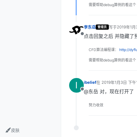
需要帮助debug算例的看这个
李东岳
写于
2019年1月
管理员
最后由 编辑
点击回复之后 并隐藏了
离线
CFD算法编程课：
http://dyf
需要帮助debug算例的看这个
I
ibelief
在
2019年1月3日 下午1
最后由 编辑
@东岳 对，现在打开了
离线
努力收敛
皮肤