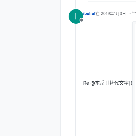
I
ibelief
在
2019年1月3日 下午1
最后由 编辑
离线
Re @东岳 ![替代文字](