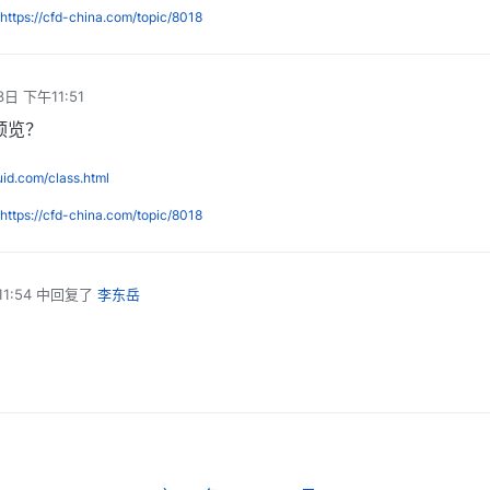
https://cfd-china.com/topic/8018
3日 下午11:51
预览？
luid.com/class.html
https://cfd-china.com/topic/8018
1:54
中回复了
李东岳