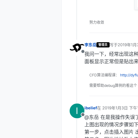
努力收敛
李东岳
写于
2019年1月
管理员
最后由 编辑
我问一下，经常出现这
离线
面板显示正常但是贴出
CFD算法编程课：
http://dyf
需要帮助debug算例的看这个
I
ibelief
在
2019年1月3日 下午1
最后由 编辑
@东岳 在是我操作失误
离线
上图出现的情况步骤如
第一步，点击插入图片 出