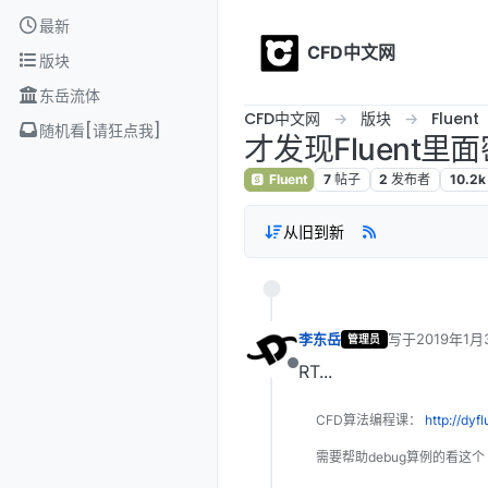
Skip to content
最新
CFD中文网
版块
东岳流体
CFD中文网
版块
Fluent
随机看[请狂点我]
才发现Fluent
Fluent
7
帖子
2
发布者
10.2k
从旧到新
李东岳
写于
2019年1月
管理员
最后由 编辑
RT...
离线
CFD算法编程课：
http://dyf
需要帮助debug算例的看这个