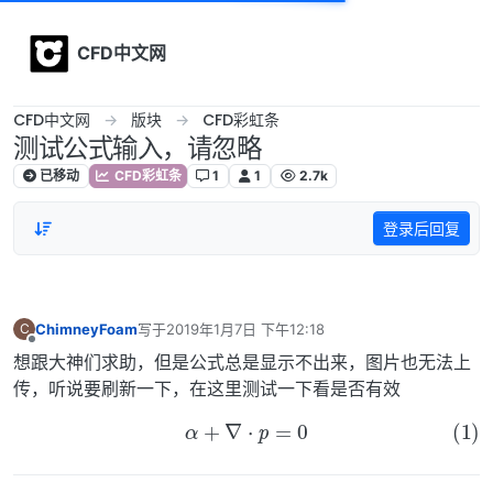
Skip to content
CFD中文网
CFD中文网
版块
CFD彩虹条
测试公式输入，请忽略
已移动
CFD彩虹条
1
1
2.7k
登录后回复
ChimneyFoam
写于
2019年1月7日 下午12:18
C
最后由 编辑
离线
想跟大神们求助，但是公式总是显示不出来，图片也无法上
传，听说要刷新一下，在这里测试一下看是否有效
(1)
α
+
∇
⋅
p
=
0