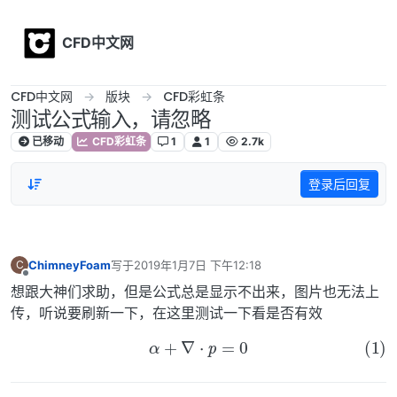
Skip to content
CFD中文网
CFD中文网
版块
CFD彩虹条
测试公式输入，请忽略
已移动
CFD彩虹条
1
1
2.7k
登录后回复
ChimneyFoam
写于
2019年1月7日 下午12:18
C
最后由 编辑
离线
想跟大神们求助，但是公式总是显示不出来，图片也无法上
传，听说要刷新一下，在这里测试一下看是否有效
(1)
α
+
∇
⋅
p
=
0