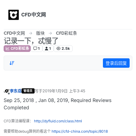
Skip to content
CFD中文网
CFD中文网
版块
CFD彩虹条
记录一下，忒慢了
CFD彩虹条
1
1
2.5k
登录后回复
李东岳
写于
2019年1月9日 上午3:45
管理员
最后由 编辑
离线
Sep 25, 2018 , Jan 08, 2019, Required Reviews
Completed
CFD算法编程课：
http://dyfluid.com/class.html
需要帮助debug算例的看这个
https://cfd-china.com/topic/8018