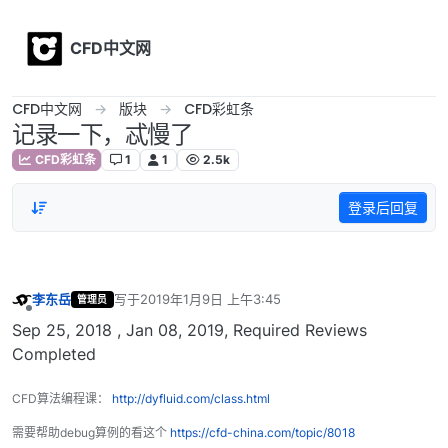
Skip to content
CFD中文网
CFD中文网
版块
CFD彩虹条
记录一下，忒慢了
CFD彩虹条
1
1
2.5k
登录后回复
李东岳
写于
2019年1月9日 上午3:45
管理员
最后由 编辑
离线
Sep 25, 2018 , Jan 08, 2019, Required Reviews
Completed
CFD算法编程课：
http://dyfluid.com/class.html
需要帮助debug算例的看这个
https://cfd-china.com/topic/8018