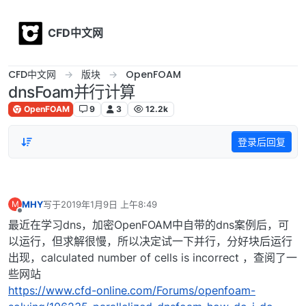
Skip to content
CFD中文网
CFD中文网
版块
OpenFOAM
dnsFoam并行计算
OpenFOAM
9
3
12.2k
登录后回复
MHY
写于
2019年1月9日 上午8:49
M
最后由 编辑
离线
最近在学习dns，加密OpenFOAM中自带的dns案例后，可
以运行，但求解很慢，所以决定试一下并行，分好块后运行
出现，calculated number of cells is incorrect ，查阅了一
些网站
https://www.cfd-online.com/Forums/openfoam-