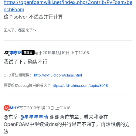
https://openfoamwiki.net/index.php/Contrib/PyFoam/be
nchFoam
这个solver 不适合并行计算
回来了，都回来了～
李东岳
写于
2019年1月10日 上午12:08
管理员
最后由 编辑
离线
我试了下，确实不行
CFD算法编程课：
http://dyfluid.com/class.html
需要帮助debug算例的看这个
https://cfd-china.com/topic/8018
MHY
写于
2019年1月10日 上午1:18
M
最后由 编辑
离线
@东岳
@星星星星晴
谢谢两位前辈，看来我要在
OpenFOAM中继续做dns的并行是走不通了，再想想别的方
法