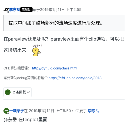
李东岳
写于
2019年1月11日 上午2:55
管理员
最后由 编辑
离线
提取中间加了磁场部分的流场速度进行后处理。
在paraview还是哪呢？paraview里面有个clip选项，可以把
这段切出来
CFD算法编程课：
http://dyfluid.com/class.html
需要帮助debug算例的看这个
https://cfd-china.com/topic/8018
一
2 条回复
一颗栗子
在
2019年1月12日 上午5:50
中回复了
李东岳
一
最后由 编辑
离线
@东岳 在tecplot里面