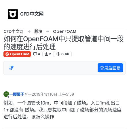
Skip to content
CFD中文网
CFD中文网
版块
OpenFOAM
如何在OpenFOAM中只提取管道中间一段
的速度进行后处理
OpenFOAM
4
2
6.6k
登录后回复
一颗栗子
写于
2019年1月10日 上午5:59
一
最后由 编辑
离线
例如，一个圆管长10m，中间段加了磁场。入口1m和出口
1m都没有 磁场。我只想提取中间加了磁场部分的流场速度
进行后处理。该怎么操作