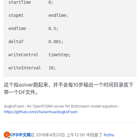
    }
startTime       0;

//  df.write();
return
0
;
stopAt          endTime;

}
endTime         0.5;

deltaT          0.001;

writeControl    timeStep;

这个拟solver跑起来，并不会每10步输出一个时间目录底下
带一个DF文件。
dugksFoam : An OpenFOAM sovler for Boltzmann model equation :
https://github.com/zhulianhua/dugksFoam
CFD中文网
在
2016年4月20日 上午12:00
中回复了
lhzhu
C
最后由 编辑