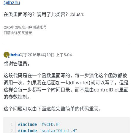
@lhzhu
在类里面写的？调用了此类否？:blush:
CFD中国标准用户测试帐号
目前由徐笑笑登录
lhzhu
写于
2016年4月19日 上午6:04
L
最后由 编辑
离线
感谢管理员，
这段代码是在一个函数里面写的，每一步演化这个函数都被
调用一次。如果我在后面加一句df.write()就可以写了，但是
这样会每一步都写一个时间目录，而不是由controlDict里面
的参数控制。
这个问题可以由下面这段完整简单的代码重现，
#
include
"fvCFD.H"
#
include
"scalarIOList.H"