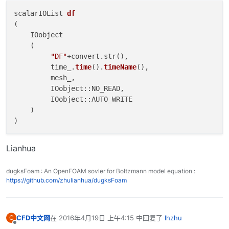
scalarIOList 
df
(
    IOobject

    (

"DF"
+convert.str(
),

         time_.
time
().
timeName
(),

         mesh_,

         IOobject::NO_READ,

         IOobject::AUTO_WRITE

    )

Lianhua
dugksFoam : An OpenFOAM sovler for Boltzmann model equation :
https://github.com/zhulianhua/dugksFoam
CFD中文网
在
2016年4月19日 上午4:15
中回复了
lhzhu
C
最后由 编辑
离线