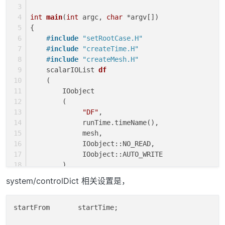
int
main
(
int
 argc, 
char
 *argv[])
{
#
include
"setRootCase.H"
#
include
"createTime.H"
#
include
"createMesh.H"
scalarIOList 
df
(
        IOobject
        (
"DF"
,
             runTime.timeName(),
             mesh,
             IOobject::NO_READ,
             IOobject::AUTO_WRITE
        )
    )
;
system/controlDict 相关设置是，
while
(runTime.
run
())
    {
        runTime++;
startFrom       startTime;

        df = df + 
1
;