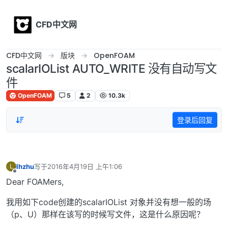
Skip to content
CFD中文网
CFD中文网
版块
OpenFOAM
scalarIOList AUTO_WRITE 没有自动写文
件
OpenFOAM
5
2
10.3k
登录后回复
lhzhu
写于
2016年4月19日 上午1:06
L
最后由 编辑
离线
Dear FOAMers,
我用如下code创建的scalarIOList 对象并没有想一般的场
（p、U）那样在该写的时候写文件，这是什么原因呢？