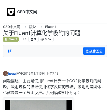
Skip to content
CFD中文网
CFD中文网
版块
Fluent
关于Fluent计算化学吸附的问题
Fluent
3
3
6.0k
登录后回复
hegui
写于
2019年1月15日 上午7:18
H
最后由 编辑
离线
问题描述：主要是使用Fluent计算一个CO2化学吸附的问
题，吸附过程的描述使用化学反应的办法。吸附剂是固体，
也就是是一个气固反应。几何模型如下所示：