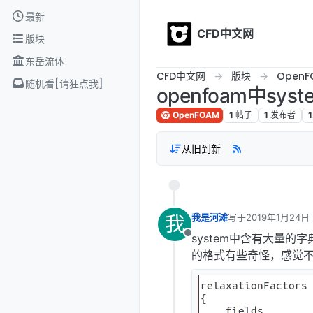
Skip to content
最新
CFD中文网
版块
东岳流体
CFD中文网
版块
OpenF
随机看[请狂点我]
openfoam中s
OpenFOAM
1
帖子
1
发布者
1
从旧到新
我
我是河滩
写于
2019年1月24日
最后由 编辑
system中含有大量
离线
的格式有些奇怪，感觉