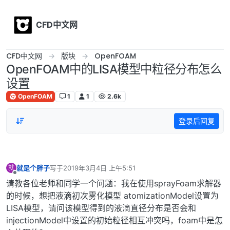
Skip to content
CFD中文网
CFD中文网
版块
OpenFOAM
OpenFOAM中的LISA模型中粒径分布怎么
设置
OpenFOAM
1
1
2.6k
登录后回复
就是个胖子
写于
2019年3月4日 上午5:51
就
最后由 编辑
离线
请教各位老师和同学一个问题：我在使用sprayFoam求解器
的时候，想把液滴初次雾化模型 atomizationModel设置为
LISA模型，请问该模型得到的液滴直径分布是否会和
injectionModel中设置的初始粒径相互冲突吗，foam中是怎