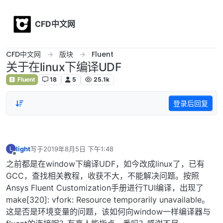
Skip to content
CFD中文网
CFD中文网
版块
Fluent
关于在linux下编译UDF
Fluent
18
5
25.1k
登录后回复
light
写于
2019年8月5日 下午1:48
L
最后由 编辑
离线
之前都是在window下编译UDF，如今改成linux了，已有
GCC，查找相关教程，收获不大，不能解决问题。按照
Ansys Fluent Customization手册进行TUI编译，出现了
make[320]: vfork: Resource temporarily unavailable。
这是否是环境变量的问题，该如何向window一样编译器与