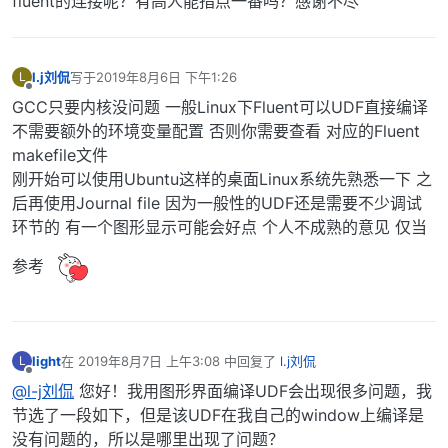
fluent的连接呢？有高人能指点一番吗？感谢不尽
l.j刘侃
写于
2019年8月6日 下午1:26
L
最后由 编辑
离线
GCC只要内核没问题 一般Linux下Fluent可以UDF直接编译
不需要额外的环境变量配置 否则你需要查看 对应的Fluent
makefile文件
刚开始可以使用Ubuntu这样的桌面Linux系统先熟悉一下 之
后再使用Journal file 因为一般性的UDF还是需要不少调试
环节的 有一个图形显示可能会好点 个人不成熟的意见 仅当
参考
light
在
2019年8月7日 上午3:08
中回复了
l.j刘侃
L
最后由 编辑
离线
@l-j刘侃
您好！我用图形界面编译UDF会出现很多问题，我
节选了一段如下，但是该UDF在我自己的window上编译是
没有问题的，所以是哪里出现了问题？