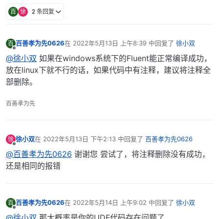
百
徐
2 条回复
百善孝为先0626
在
2022年5月13日 上午8:39
中回复了
徐小双
百
最后由 编辑
离线
@徐小双
如果在windows系统下的Fluent能正常编译成功，
放在linux下就不行的话，如果代码中有注释，建议将注释全
部删除。
百善孝为先
徐小双
在
2022年5月13日 下午2:13
中回复了
百善孝为先0626
徐
最后由 编辑
离线
@百善孝为先0626
谢谢您 尝试了，将注释删除没有成功，
还是相同的报错
百善孝为先0626
在
2022年5月14日 上午9:02
中回复了
徐小双
百
最后由 编辑
离线
@徐小双
那大概率是你的UDF代码存在问题了