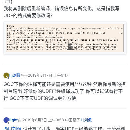
left);
我将其删除后重新编译，错误信息有所变化，这是指我写
UDF的格式需要修改吗？
l.j刘侃
写于
2019年8月7日 上午9:17
L
最后由 编辑
离线
GCC下你的注释可能还是需要使用/**/这种 然后你最新的控
制台输出 好像你的UDF已经编译成功了 你可以试试看行不
行 GCC下其实UDF的调试更为方便
light
在
2019年8月7日 上午9:53
中回复了
l.j刘侃
L
最后由 编辑
离线
@l-j刘侃
试计算了几步，确实UDF已经能够工作。十分感谢